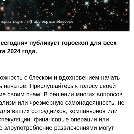
nsplash.com
/ @hubblespacetelescope
сегодня» публикует гороскоп для всех
та 2024 года.
можность с блеском и вдохновением начать
 начатое. Прислушайтесь к голосу своей
ние своим снам! В решении многих вопросов
ализм или чрезмерную самонадеянность, не
 для ваших сотрудников, компаньонов или
спекуляции, финансовые операции или
же злоупотребление развлечениями могут