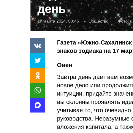
день
17 марта 2024, 00:46
Общество
Фото:
u
Газета «Южно-Сахалинск 
знаков зодиака на 17 мар
Овен
Завтра день дает вам воз
новое дело или продолжить
интуиции, придайте значе
вы склонны проявлять иде
учитывая то, что очевидно
руководства. Неразумные 
вложения капитала, а так