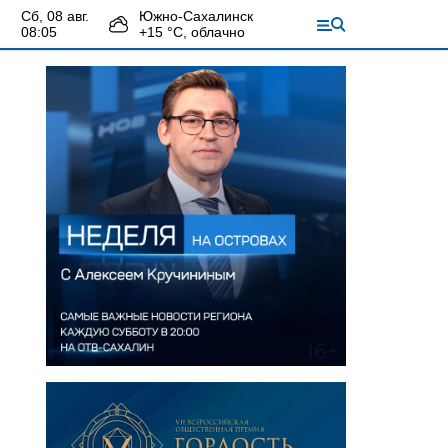
сб, 08 авг.
Южно-Сахалинск
08:05
+
15
°С,
облачно