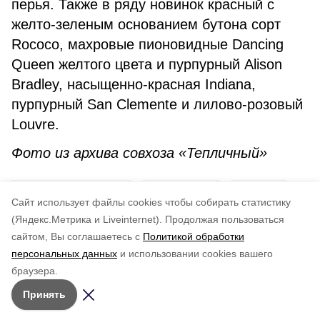
перья. Также в ряду новинок красный с
желто-зеленым основанием бутона сорт
Rocоco, махровые пионовидные Dancing
Queen желтого цвета и пурпурный Alison
Bradley, насыщенно-красная Indiana,
пурпурный San Clemente и лилово-розовый
Louvre.
Фото из архива совхоза «Тепличный»
совхоз «тепличный»
технологии
овощи
Cайт использует файлы cookies чтобы собирать статистику
(Яндекс.Метрика и Liveinternet).
Продолжая пользоваться
Авторы:
Семен Жук
сайтом, Вы соглашаетесь с
Политикой обработки
персональных данных
и использовании cookies вашего
Понравилась статья?
браузера.
5
4
3
2
1
Принять