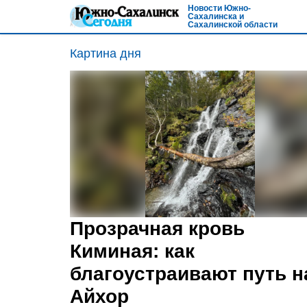
Новости Южно-
Сахалинска и
Сахалинской области
Картина дня
Прозрачная кровь
Киминая: как
благоустраивают путь н
Айхор