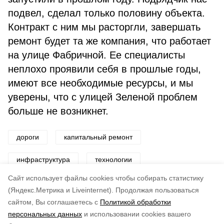
подвел, сделал только половину объекта.
Контракт с ним мы расторгли, завершать
ремонт будет та же компания, что работает
на улице Фабричной. Ее специалисты
неплохо проявили себя в прошлые годы,
имеют все необходимые ресурсы, и мы
уверены, что с улицей Зеленой проблем
больше не возникнет.
дороги
капитальный ремонт
инфраструктура
технологии
Cайт использует файлы cookies чтобы собирать статистику
Авторы:
Юлия Вятржик
(Яндекс.Метрика и Liveinternet).
Продолжая пользоваться
сайтом, Вы соглашаетесь с
Политикой обработки
Понравилась статья?
персональных данных
и использовании cookies вашего
по оценке
5
пользователей