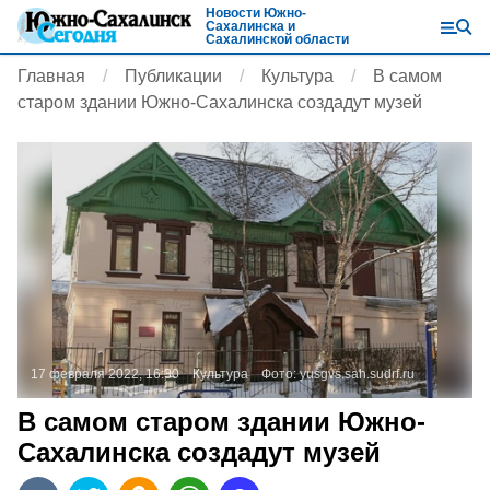
Новости Южно-
Сахалинска и
Сахалинской области
Главная
Публикации
Культура
В самом
старом здании Южно-Сахалинска создадут музей
17 февраля 2022, 16:30
Культура
Фото:
yusgvs.sah.sudrf.ru
В самом старом здании Южно-
Сахалинска создадут музей