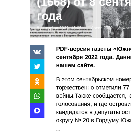
(1668) от 8 сент
года
8 сентября 2022, 15:05
Архив 2022
Фото
PDF-версия газеты «Южно
сентября 2022 года. Дан
нашем сайте.
В этом сентябрьском номер
торжественно отметили 77
войны.Также сообщается, 
голосования, и где острови
кандидатов в депутаты ост
округу № 20 в Гордуму Юж