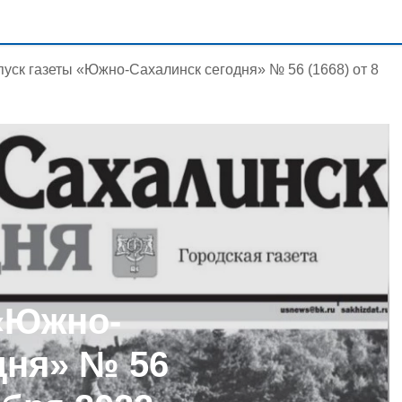
уск газеты «Южно-Сахалинск сегодня» № 56 (1668) от 8
«Южно-
дня» № 56