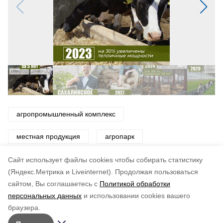
агропромышленный комплекс
местная продукция
агропарк
господдержка
губернатор сахалинской области
Cайт использует файлы cookies чтобы собирать статистику
(Яндекс.Метрика и Liveinternet).
Продолжая пользоваться
сайтом, Вы соглашаетесь с
Политикой обработки
Понравилась статья?
персональных данных
и использовании cookies вашего
по оценке
5
пользователей
браузера.
5
4
3
2
1