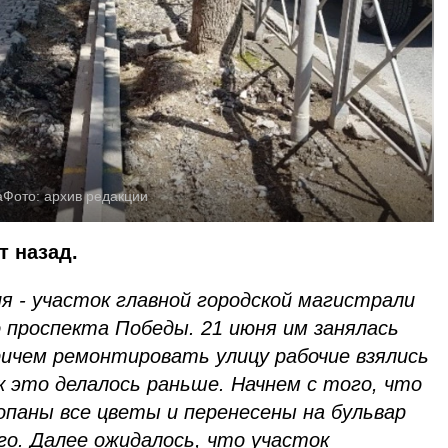
а
Фото:
архив редакции
т назад.
я - участок главной городской магистрали
 проспекта Победы. 21 июня им занялась
ричем ремонтировать улицу рабочие взялись
к это делалось раньше. Начнем с того, что
опаны все цветы и перенесены на бульвар
ого. Далее ожидалось, что участок