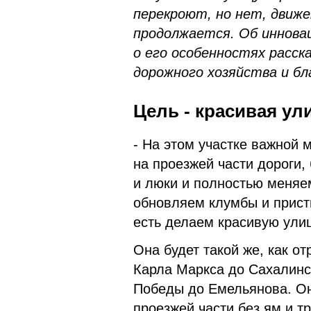
перекроют, но нет, движ
продолжается. Об иннова
о его особенностях расск
дорожного хозяйства и б
Цель - красивая ул
- На этом участке важной
на проезжей части дороги
и люки и полностью меняем
обновляем клумбы и приств
есть делаем красивую улиц
Она будет такой же, как о
Карла Маркса до Сахалинск
Победы до Емельянова. Он
проезжей части без ям и т