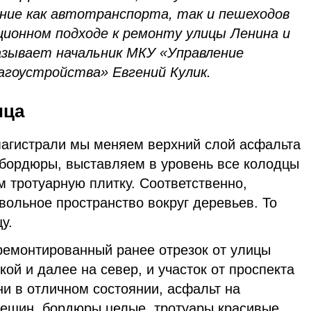
ение как автотранспорта, так и пешеходов
ционном подходе к ремонту улицы Ленина и
азывает начальник МКУ «Управление
лагоустройства» Евгений Кулик.
ица
 магистрали мы меняем верхний слой асфальта
, бордюры, выставляем в уровень все колодцы
 тротуарную плитку. Соответственно,
ольное пространство вокруг деревьев. То
у.
тремонтированный ранее отрезок от улицы
ой и далее на север, и участок от проспекта
и в отличном состоянии, асфальт на
рещин, бордюры целые, тротуары красивые.