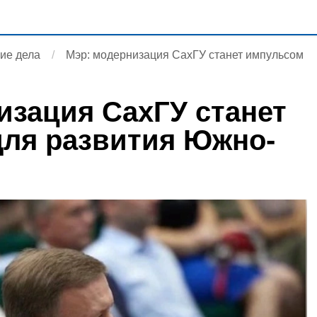
ие дела
Мэр: модернизация СахГУ станет импульсом
изация СахГУ станет
ля развития Южно-