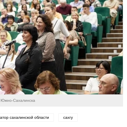
и Южно-Сахалинска
атор сахалинской области
сахгу