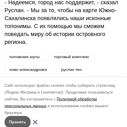
- Надеемся, город нас поддержит, - сказал
Руслан. - Мы за то, чтобы на карте Южно-
Сахалинска появлялись наши исконные
топонимы. С их помощью мы сможем
поведать миру об истории островного
региона.
поповские юрты
торговый комплекс
ново-александровск
руслан тен
Сюжеты:
Статьи
Cайт использует файлы cookies чтобы собирать статистику
Авторы:
Юлия Вятржик
(Яндекс.Метрика и Liveinternet).
Продолжая пользоваться
сайтом, Вы соглашаетесь с
Политикой обработки
Понравилась статья?
персональных данных
и использовании cookies вашего
по оценке
5
пользователей
браузера.
5
4
3
2
1
Принять