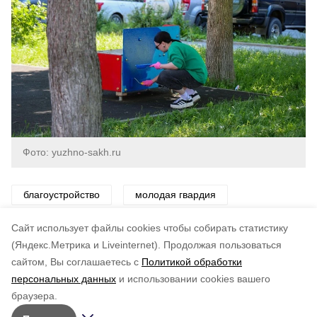
Фото: yuzhno-sakh.ru
благоустройство
молодая гвардия
единая россия
Cайт использует файлы cookies чтобы собирать статистику
(Яндекс.Метрика и Liveinternet).
Продолжая пользоваться
сайтом, Вы соглашаетесь с
Политикой обработки
Понравилась статья?
персональных данных
и использовании cookies вашего
по оценке
5
пользователей
браузера.
5
4
3
2
1