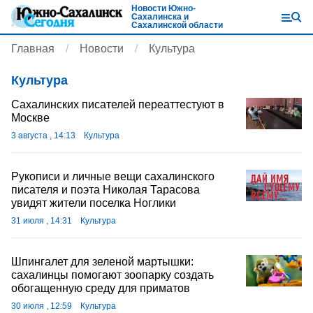
Новости Южно-
Сахалинска и
Сахалинской области
Главная
Новости
Культура
Культура
Сахалинских писателей переаттестуют в
Москве
3 августа , 14:13
Культура
Рукописи и личные вещи сахалинского
писателя и поэта Николая Тарасова
увидят жители поселка Ноглики
31 июля , 14:31
Культура
Шпингалет для зеленой мартышки:
сахалинцы помогают зоопарку создать
обогащенную среду для приматов
30 июля , 12:59
Культура