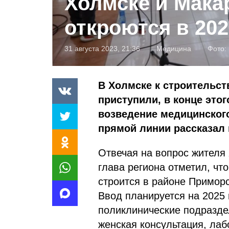
Холмске и Мака
откроются в 202
31 августа 2023, 21:36
Медицина
Фото:
В Холмске к строительст
приступили, в конце этог
возведение медицинского
прямой линии рассказал 
Отвечая на вопрос жителя 
глава региона отметил, чт
строится в районе Приморс
Ввод планируется на 2025
поликлинические подраздел
женская консультация, ла