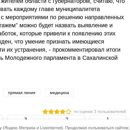
жителей области с губернатором, считаю, что
вать каждому главе муниципалитета
ы с мероприятиями по решению направленных
ажем" можно будет назвать выявление и
боток, которые привели к появлению этих
жден, что умение признать имеющиеся
ти их устранения, - прокомментировал итоги
ь Молодежного парламента в Сахалинской
прямая линия
медицина
по оценке
3
пользователей
3
2
1
 (Яндекс.Метрика и Liveinternet).
Продолжая пользоваться сайтом,