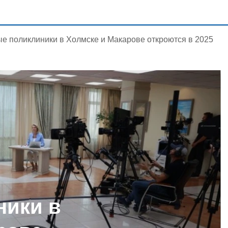
е поликлиники в Холмске и Макарове откроются в 2025
ники в