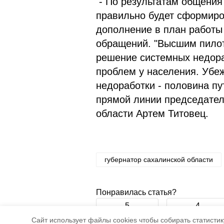
- По результатам общения 
правильно будет сформиро
дополнение в план работ
обращений. "Высшим пилот
решение системных недора
проблем у населения. Убе
недоработки - половина пу
прямой линии председател
области Артем Титовец.
губернатор сахалинской области
Понравилась статья?
5
4
Cайт использует файлы cookies чтобы собирать статистику