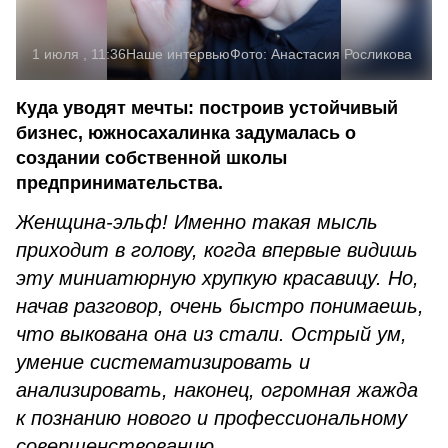
1 июля , 11:36
Наше интервью
Фото:
Анастасия Росликова
Куда уводят мечты: построив устойчивый
бизнес, южносахалинка задумалась о
создании собственной школы
предпринимательства.
Женщина-эльф! Именно такая мысль
приходит в голову, когда впервые видишь
эту миниатюрную хрупкую красавицу. Но,
начав разговор, очень быстро понимаешь,
что выкована она из стали. Острый ум,
умение систематизировать и
анализировать, наконец, огромная жажда
к познанию нового и профессиональному
совершенствованию.