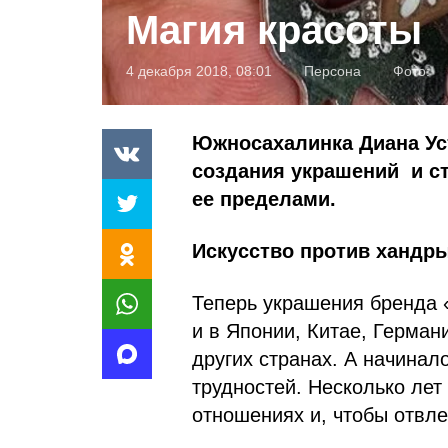
Магия красоты
4 декабря 2018, 08:01
Персона
Фото:
Южносахалинка Диана Ус
создания украшений и ста
ее пределами.
Искусство против хандр
Теперь украшения бренда «
и в Японии, Китае, Герман
других странах. А начинало
трудностей. Несколько ле
отношениях и, чтобы отвле