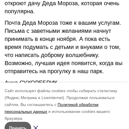
откроют дачу Деда Мороза, которая очень
популярна.
Почта Деда Мороза тоже к вашим услугам.
Письма с заветными желаниями начнут
принимать в конце ноября. А пока есть
время подумать с детьми и внуками о том,
что написать доброму волшебнику.
Возможно, лучшая идея появится, когда вы
отправитесь на прогулку в наш парк.
Анна СУХОРЕБРИК
Cайт использует файлы cookies чтобы собирать статистику
Авторы:
Анна Козляковская
(Яндекс.Метрика и Liveinternet).
Продолжая пользоваться
сайтом, Вы соглашаетесь с
Политикой обработки
Понравилась статья?
персональных данных
и использовании cookies вашего
по оценке
3
пользователей
браузера.
5
4
3
2
1
Принять