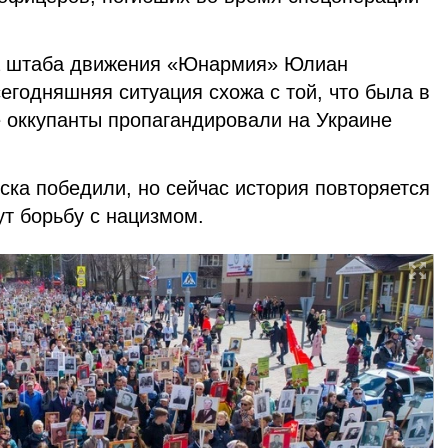
а штаба движения «Юнармия» Юлиан
сегодняшняя ситуация схожа с той, что была в
е оккупанты пропагандировали на Украине
йска победили, но сейчас история повторяется
ут борьбу с нацизмом.