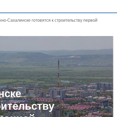
но-Сахалинске готовятся к строительству первой
нске
оительству