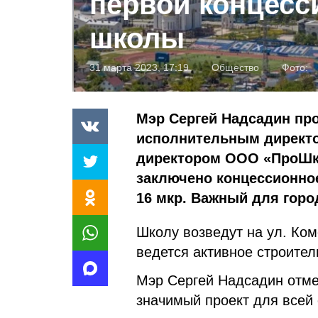
первой концесс
школы
31 марта 2023, 17:19
Общество
Фото:
Мэр Сергей Надсадин пр
исполнительным директо
директором ООО «ПроШко
заключено концессионно
16 мкр. Важный для город
Школу возведут на ул. Ком
ведется активное строител
Мэр Сергей Надсадин отме
значимый проект для всей