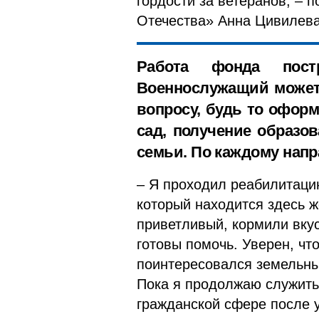
гордости за ветеранов, –
Отечества» Анна Цивилева
Работа фонда пост
Военнослужащий может
вопросу, будь то офор
сад, получение образо
семьи. По каждому нап
– Я проходил реабилитаци
который находится здесь ж
приветливый, кормили вкус
готовы помочь. Уверен, чт
поинтересовался земельны
Пока я продолжаю служить 
гражданской сфере после у