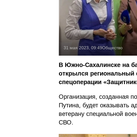
31 мая 2023, 09:49
Общество
В Южно-Сахалинске на ба
открылся региональный 
спецоперации «Защитник
Организация, созданная п
Путина, будет оказывать 
ветерану специальной вое
СВО.