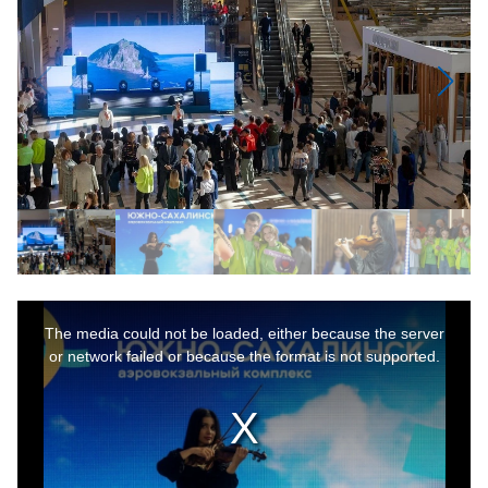
This
is
a
The media could not be loaded, either because the server
modal
window.
or network failed or because the format is not supported.