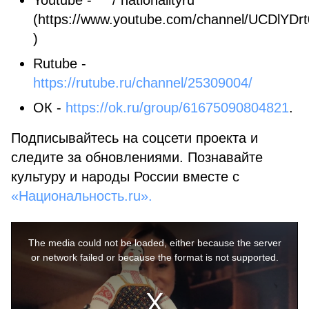
Youtube - / nationalityru
(https://www.youtube.com/channel/UCDlY
)
Rutube -
https://rutube.ru/channel/25309004/
ОК -
https://ok.ru/group/61675090804821
.
Подписывайтесь на соцсети проекта и
следите за обновлениями. Познавайте
культуру и народы России вместе с
«Национальность.ru».
This
is
a
The media could not be loaded, either because the server
modal
window.
or network failed or because the format is not supported.