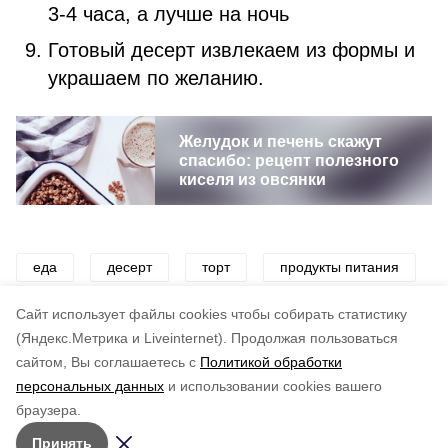
3-4 часа, а лучше на ночь
Готовый десерт извлекаем из формы и
украшаем по желанию.
Желудок и печень скажут
спасибо: рецепт полезного
киселя из овсянки
еда
десерт
торт
продукты питания
рецепт
Cайт использует файлы cookies чтобы собирать статистику
(Яндекс.Метрика и Liveinternet).
Продолжая пользоваться
сайтом, Вы соглашаетесь с
Политикой обработки
Понравилась статья?
персональных данных
и использовании cookies вашего
по оценке
5
пользователей
браузера.
5
4
3
2
1
Принять