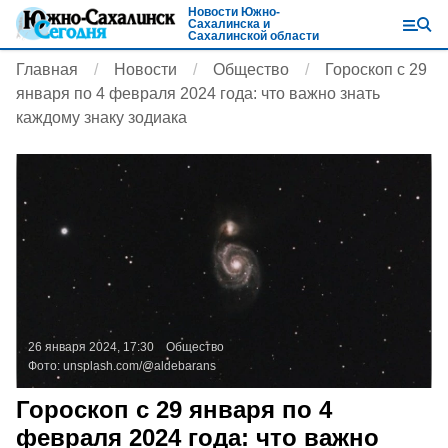
Новости Южно-
Сахалинска и
Сахалинской области
Главная
Новости
Общество
Гороскоп с 29
января по 4 февраля 2024 года: что важно знать
каждому знаку зодиака
26 января 2024, 17:30
Общество
Фото:
unsplash.com/@aldebarans
Гороскоп с 29 января по 4
февраля 2024 года: что важно