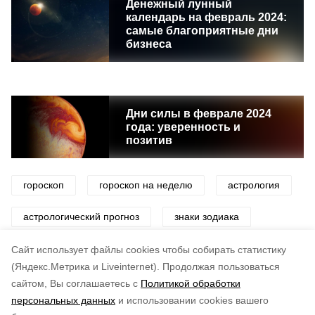
Денежный лунный
календарь на февраль 2024:
самые благоприятные дни
бизнеса
Дни силы в феврале 2024
года: уверенность и
позитив
гороскоп
гороскоп на неделю
астрология
астрологический прогноз
знаки зодиака
звезды
Cайт использует файлы cookies чтобы собирать статистику
(Яндекс.Метрика и Liveinternet).
Продолжая пользоваться
сайтом, Вы соглашаетесь с
Политикой обработки
Понравилась статья?
персональных данных
и использовании cookies вашего
по оценке
3
пользователей