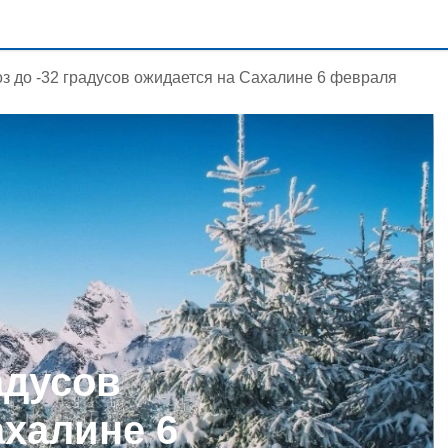
з до -32 градусов ожидается на Сахалине 6 февраля
адусов
ахалине 6