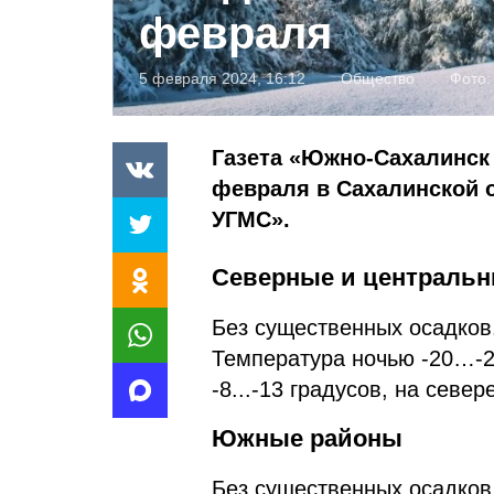
февраля
5 февраля 2024, 16:12
Общество
Фото
Газета «Южно-Сахалинск 
февраля в Сахалинской 
УГМС».
Северные и централь
Без существенных осадков.
Температура ночью -20…-25
-8...-13 градусов, на севе
Южные районы
Без существенных осадков.