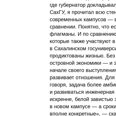
где губернатор докладывал
СахГУ, я прочитал всю ст
современных кампусов — ве
сравнении. Понятно, что е
флагманы. И по сравнению
которые также участвуют 
в Сахалинском госуниверс
продиктованы жизнью. Без
островной экономики — и э
начале своего выступлени
развивает отношения. Для 
говоря, задача более амби
и развиваться инженерная
искренне, белой завистью 
в новом кампусе — а срок
вполне конкретные», — ска