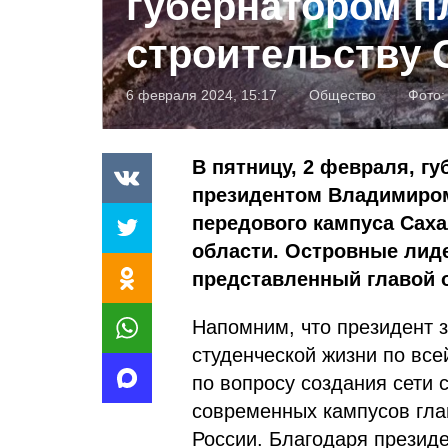
губернатором п
строительству 
6 февраля 2024, 15:17
Общество
Фото
В пятницу, 2 февраля, г
президентом Владимиром
передового кампуса Саха
области. Островные лид
представленный главой о
Напомним, что президент
студенческой жизни по вс
по вопросу создания сети 
современных кампусов глав
России. Благодаря презид