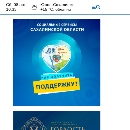
сб, 08 авг.
Южно-Сахалинск
10:33
+
15
°С,
облачно