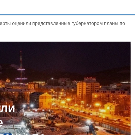
ерты оценили представленные губернатором планы по
или
е