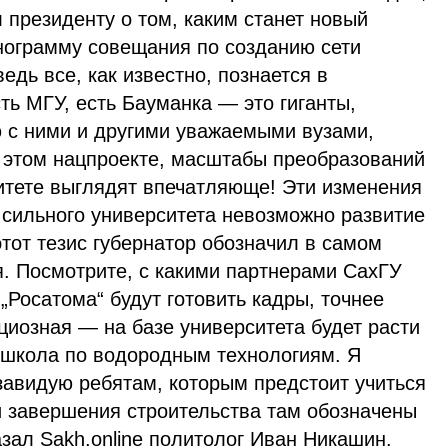
 президенту о том, каким станет новый
енограмму совещания по созданию сети
дь все, как известно, познается в
сть МГУ, есть Бауманка — это гиганты,
 с ними и другими уважаемыми вузами,
в этом нацпроекте, масштабы преобразований
итете выглядят впечатляюще! Эти изменения
 сильного университета невозможно развитие
тот тезис губернатор обозначил в самом
я. Посмотрите, с какими партнерами СахГУ
„Росатома“ будут готовить кадры, точнее
циозная — на базе университета будет расти
 школа по водородным технологиям. Я
завидую ребятам, которым предстоит учиться
и завершения строительства там обозначены
зал Sakh.online политолог Иван Никашин.