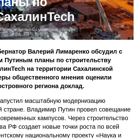
ланы по
СахалинTech
:
Правительство Сахалинской области
убернатор Валерий Лимаренко обсудил с
 Путиным планы по строительству
линTech на территории Сахалинской
еры общественного мнения оценили
стровного региона доклад.
 запустил масштабную модернизацию
ей стране. Владимир Путин провел совещание
современных кампусов. Через строительство
а РФ создает новые точки роста по всей
ентскому национальному проекту «Наука и