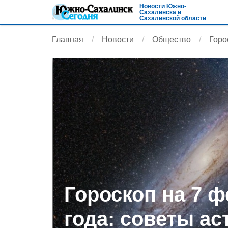
Новости Южно-
Сахалинска и
Сахалинской области
Главная
Новости
Общество
Горо
Гороскоп на 7 ф
года: советы ас