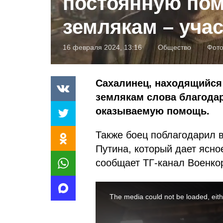
постоянную по
землякам – уча
16 февраля 2024, 13:16
Общество
Фот
Сахалинец, находящийся
землякам слова благода
оказываемую помощь.
Также боец поблагодарил 
Путина, который дает ясно
сообщает ТГ-канал Военк
This
is
a
The media could not be loaded, eith
modal
window.