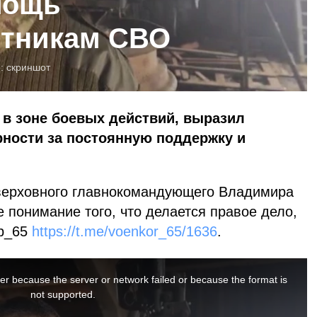
мощь
стникам СВО
о:
скриншот
 в зоне боевых действий, выразил
рности за постоянную поддержку и
верховного главнокомандующего Владимира
е понимание того, что делается правое дело,
ор_65
https://t.me/voenkor_65/1636
.
er because the server or network failed or because the format is
not supported.