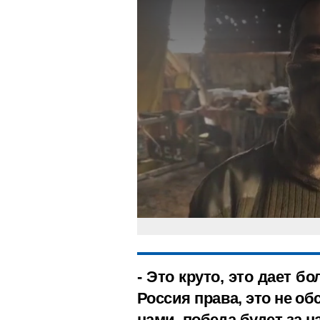
- Это круто, это дает 
Россия права, это не об
нами, победа будет за н