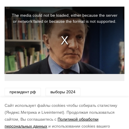
This
is
a
The media could not be loaded, either because the server
modal
window.
or network failed or because the format is not supported.
президент рф
выборы 2024
сахалинское отделение союза журналистов россии
Cайт использует файлы cookies чтобы собирать статистику
(Яндекс.Метрика и Liveinternet).
Продолжая пользоваться
сайтом, Вы соглашаетесь с
Политикой обработки
Понравилась статья?
персональных данных
и использовании cookies вашего