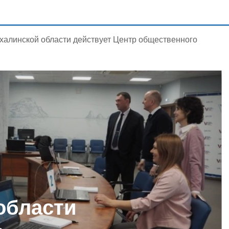
халинской области действует Центр общественного
области