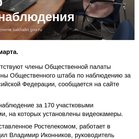
р
 наблюдения
overie.sakhalin.gov.ru
марта.
утствуют члены Общественной палаты
ены Общественного штаба по наблюдению за
ийской Федерации, сообщается на сайте
наблюдение за 170 участковыми
и, на которых установлены видеокамеры.
тавленное Ростелекомом, работает в
ил Владимир Иконников, руководитель