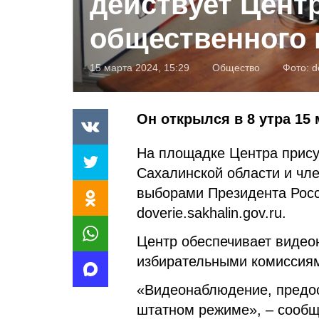
действует Цент
общественного
15 марта 2024, 15:29
Общество
Фото:
d
Он открылся в 8 утра 15 
На площадке Центра прис
Сахалинской области и чл
выборами Президента Росс
doverie.sakhalin.gov.ru.
Центр обеспечивает видео
избирательными комиссиям
«Видеонаблюдение, предос
штатном режиме», – сообщ