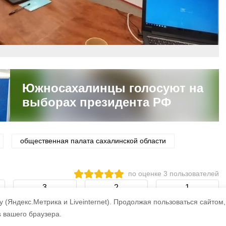
Южносахалинцы голосуют на
выборах президента РФ
общественная палата сахалинской области
по оценке
3
пользователей
3
2
1
 (Яндекс.Метрика и Liveinternet).
Продолжая пользоваться сайтом,
s вашего браузера.