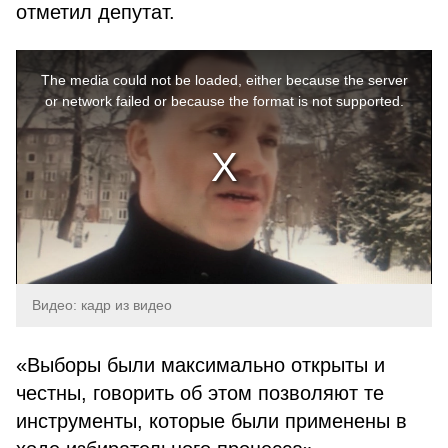
отметил депутат.
This
is
a
The media could not be loaded, either because the server
modal
window.
or network failed or because the format is not supported.
Видео: кадр из видео
«Выборы были максимально открыты и
честны, говорить об этом позволяют те
инструменты, которые были применены в