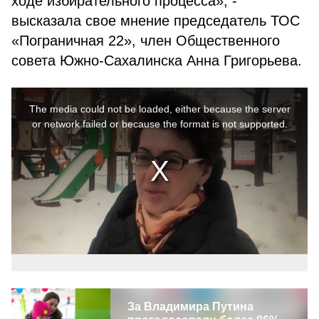
ходе избирательного процесса», -
высказала свое мнение председатель ТОС
«Пограничная 22», член Общественного
совета Южно-Сахалинска Анна Григорьева.
This
is
a
The media could not be loaded, either because the server
modal
window.
or network failed or because the format is not supported.
За Владимира Путина