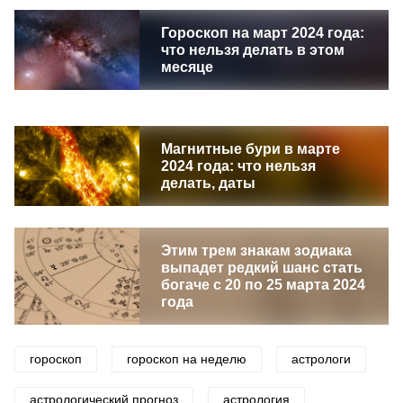
Гороскоп на март 2024 года:
что нельзя делать в этом
месяце
Магнитные бури в марте
2024 года: что нельзя
делать, даты
Этим трем знакам зодиака
выпадет редкий шанс стать
богаче с 20 по 25 марта 2024
года
гороскоп
гороскоп на неделю
астрологи
астрологический прогноз
астрология