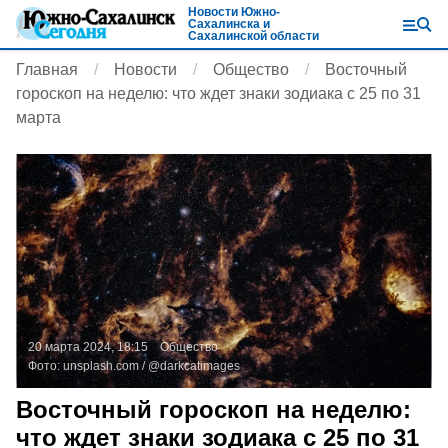
Новости Южно-
Сахалинска и
Сахалинской области
Главная
Новости
Общество
Восточный
гороскоп на неделю: что ждет знаки зодиака с 25 по 31
марта
20 марта 2024, 18:15
Общество
Фото:
unsplash.com
/ @darkcatimages
Восточный гороскоп на неделю:
что ждет знаки зодиака с 25 по 31