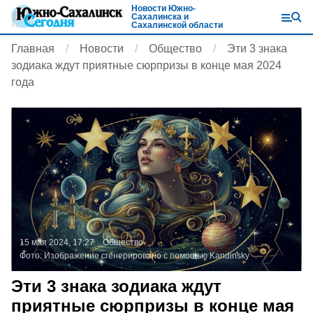
Новости Южно-
Сахалинска и
Сахалинской области
Главная
Новости
Общество
Эти 3 знака
зодиака ждут приятные сюрпризы в конце мая 2024
года
15 мая 2024, 17:27
Общество
Фото:
Изображение сгенерировано с помощью Kandinsky
Эти 3 знака зодиака ждут
приятные сюрпризы в конце мая