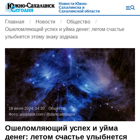
Новости Южно-
Сахалинска и
Сахалинской области
Главная
Новости
Общество
Ошеломляющий успех и уйма денег: летом счастье
улыбнется этому знаку зодиака
18 июля 2024, 14:30
Общество
Фото:
unsplash.com
/ @darkcatimages
Ошеломляющий успех и уйма
денег: летом счастье улыбнется