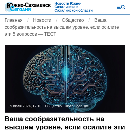
Новости Южно-
Сахалинска и
Сахалинской области
Главная
Новости
Общество
Ваша
сообразительность на высшем уровне, если осилите
эти 5 вопросов — ТЕСТ
19 июля 2024, 17:10
Общество
Фото:
loon.site
Ваша сообразительность на
высшем уровне, если осилите эти