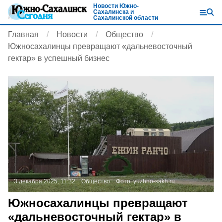
Новости Южно-
Сахалинска и
Сахалинской области
Главная
Новости
Общество
Южносахалинцы превращают «дальневосточный
гектар» в успешный бизнес
3 декабря 2025, 11:32
Общество
Фото:
yuzhno-sakh.ru
Южносахалинцы превращают
«дальневосточный гектар» в