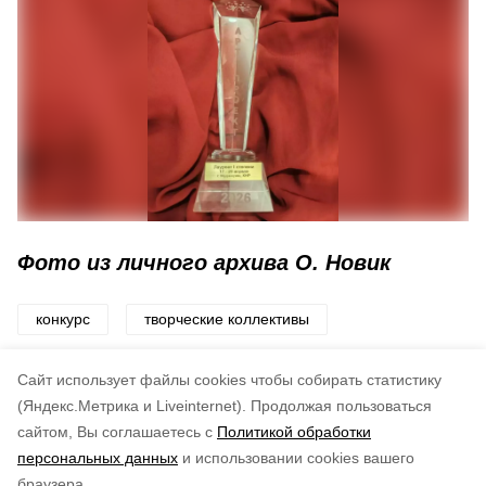
Фото из личного архива О. Новик
конкурс
творческие коллективы
Сюжеты:
Статьи
Cайт использует файлы cookies чтобы собирать статистику
Авторы:
Юлия Вятржик
(Яндекс.Метрика и Liveinternet).
Продолжая пользоваться
сайтом, Вы соглашаетесь с
Политикой обработки
Понравилась статья?
персональных данных
и использовании cookies вашего
по оценке
4
пользователей
браузера.