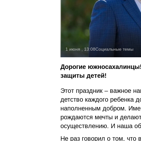
1 июня , 13:08
Социальные темы
Дорогие южносахалинцы!
защиты детей!
Этот праздник – важное н
детство каждого ребенка 
наполненным добром. Имен
рождаются мечты и делают
осуществлению. И наша о
Не раз говорил о том, что