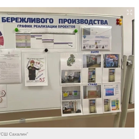
 “СШ Сахалин”