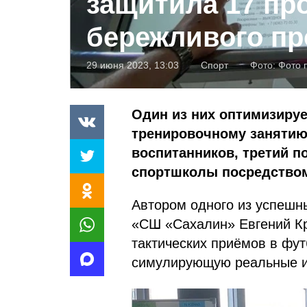
защитила 17 пр
бережливого пр
29 июня 2023, 13:03
Спорт
Фото:
Фото 
Один из них оптимизируе
тренировочному занятию
воспитанников, третий п
спортшколы посредством
Автором одного из успешн
«СШ «Сахалин» Евгений Кр
тактических приёмов в фут
симулирующую реальные иг