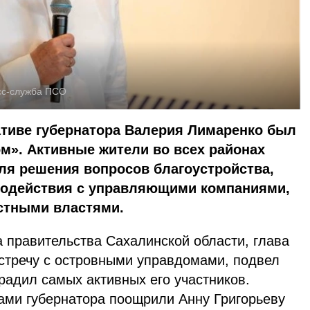
сс-служба ПСО
ативе губернатора Валерия Лимаренко был
м». Активные жители во всех районах
ля решения вопросов благоустройства,
модействия с управляющими компаниями,
стными властями.
 правительства Сахалинской области, глава
встречу с островными управдомами, подвел
градил самых активных его участников.
ми губернатора поощрили Анну Григорьеву