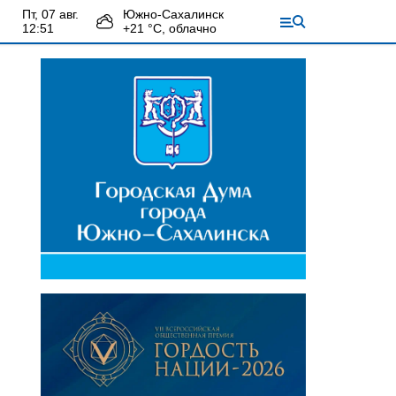
пт, 07 авг.
Южно-Сахалинск
12:51
+
21
°С,
облачно