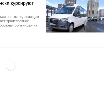
нска курсируют
ться новым подвозящим
ает транспортное
орожная больница» на