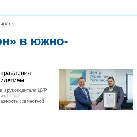
линске
н» в южно-
управления
тилетием
ов и руководителя ЦУР
ничество с
важность совместной