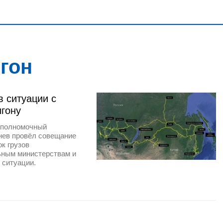
гон
в ситуации с
игону
 полномочный
нев провёл совещание
ок грузов
ьным министерствам и
 ситуации.