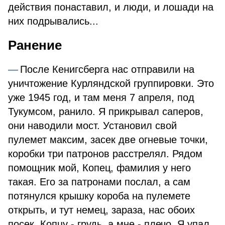
действия понаставил, и люди, и лошади на
них подрывались...
Ранение
После Кенигсберга нас отправили на
уничтожение Курляндской группировки. Это
уже 1945 год, и там меня 7 апреля, под
Тукумсом, ранило. Я прикрывал саперов,
они наводили мост. Установил свой
пулемет максим, засек две огневые точки,
коробки три патронов расстрелял. Рядом
помощник мой, Копец, фамилия у него
такая. Его за патронами послал, а сам
потянулся крышку короба на пулемете
открыть, и тут немец, зараза, нас обоих
посек. Копцу - грудь, а мне - плечо. Я упал,