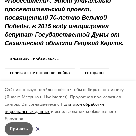
«Победители». Этот уникальный
просветительский проект,
посвященный 70-летию Великой
Победы, в 2015 году инициировал
депутат Государственной Думы от
Сахалинской области Георгий Карлов.
альманах «победители»
великая отечественная война
ветераны
Сюжеты:
80 лет Победы
Cайт использует файлы cookies чтобы собирать статистику
Авторы:
Юлия Вятржик
(Яндекс.Метрика и Liveinternet).
Продолжая пользоваться
сайтом, Вы соглашаетесь с
Политикой обработки
Понравилась статья?
персональных данных
и использовании cookies вашего
по оценке
5
пользователей
браузера.
5
4
3
2
1
Принять