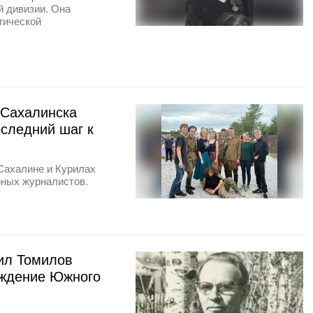
й дивизии. Она
гической
Сахалинска
оследний шаг к
Сахалине и Курилах
юных журналистов.
ил Томилов
ождение Южного