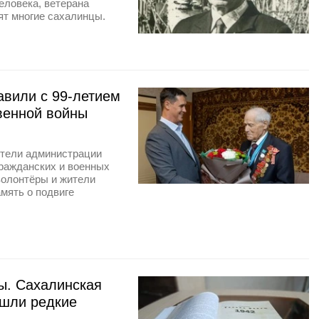
еловека, ветерана
ят многие сахалинцы.
вили с 99-летием
венной войны
ители администрации
ражданских и военных
волонтёры и жители
амять о подвиге
ы. Сахалинская
ошли редкие