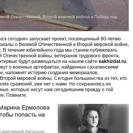
ликой Отечественной, Второй мировой войнах и Победу над
ск сегодня» запускает проект, посвященный 80-летию
риалы о Великой Отечественной и Второй мировой войне,
. В течение юбилейного года мы станем публиковать
 Отечественной войны, ветеранов трудового фронта,
интервью будут размещаться на нашем сайте
sakhizdat.ru
.
жут о военных артефактах, найденных сахалинскими
не, напомнят историю создания мемориалов,
торой мировой войны. Сегодня большинства из тех, кто
лях сражений, уже нет с нами. Но сохранились их
ные, которые несут нам сегодняшним правду о той
те. Помните.
 Марина Ермолова
чтобы попасть на
санитарный батальон