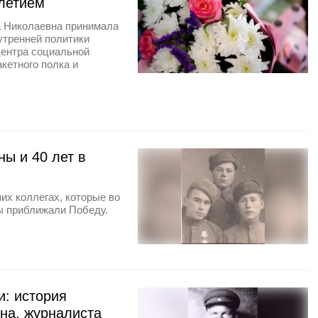
-летием
 Николаевна принимала
утренней политики
ентра социальной
кетного полка и
ны и 40 лет в
х коллегах, которые во
ы приближали Победу.
и: история
ина, журналиста