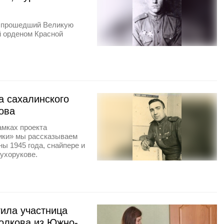
, прошедший Великую
й орденом Красной
а сахалинского
ова
амках проекта
ики» мы рассказываем
ны 1945 года, снайпере и
ухорукове.
тила участница
олкова из Южно-