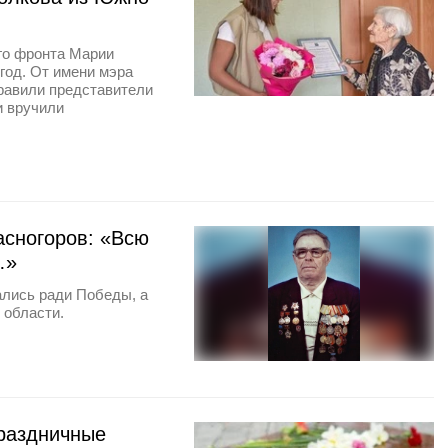
го фронта Марии
год. От имени мэра
равили представители
и вручили
асногоров: «Всю
…»
ались ради Победы, а
 области.
раздничные