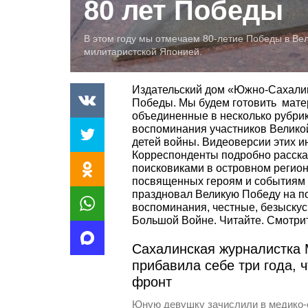
80 лет Победы
В этом году мы отмечаем 80-летие Победы в Ве
милитаристской Японией.
Издательский дом «Южно-Сахалин
Победы. Мы будем готовить мате
объединенные в несколько рубрик
воспоминания участников Великой
детей войны. Видеоверсии этих 
Корреспонденты подробно расска
поисковиками в островном регио
посвященных героям и событиям В
праздновал Великую Победу на по
воспоминания, честные, безыскус
Большой Войне. Читайте. Смотри
Сахалинская журналистка
прибавила себе три года, 
фронт
Юную девушку зачислили в медико-