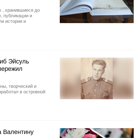
 , хранившиеся до
, публикации и
и истории и
иб Эйсуль
пережил
ны, творческий и
оработал в островной
а Валентину