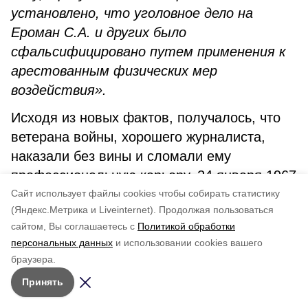
установлено, что уголовное дело на
Ероман С.А. и других было
сфальсифицировано путем применения к
арестованным физических мер
воздействия».
Исходя из новых фактов, получалось, что
ветерана войны, хорошего журналиста,
наказали без вины и сломали ему
профессиональную карьеру. 24 января 1967
года Ациб Александрович отнес заявление
Cайт использует файлы cookies чтобы собирать статистику
(Яндекс.Метрика и Liveinternet).
Продолжая пользоваться
в Сахалинский обком партии, в котором
сайтом, Вы соглашаетесь с
Политикой обработки
кратко изложил свою историю, а в
персональных данных
и использовании cookies вашего
завершение написал:
браузера.
«Убедительно прошу областной комитет
Принять
КПСС восстановить меня в рядах партии.