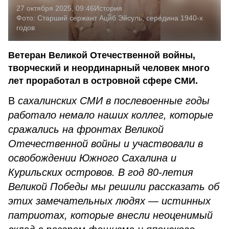
27 октября 2025, 09:46
История
Фото:
Старший сержант Ациб Эйсуль, середина 1940-х
годов
Ветеран Великой Отечественной войны,
творческий и неординарный человек много
лет проработал в островной сфере СМИ.
В
сахалинских СМИ в послевоенные годы
работало немало наших коллег, которые
сражались на фронтах Великой
Отечественной войны и участвовали в
освобождении Южного Сахалина и
Курильских островов. В год 80-летия
Великой Победы мы решили рассказать об
этих замечательных людях — истинных
патриотах, которые внесли неоценимый