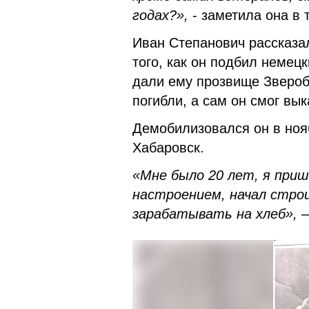
годах?»,
- заметила она в 
Иван Степанович рассказал
того, как он подбил немец
дали ему прозвище Зверобо
погибли, а сам он смог вы
Демобилизовался он в нояб
Хабаровск.
«Мне было 20 лет, я приш
настроением, начал строи
зарабатывать на хлеб»,
–