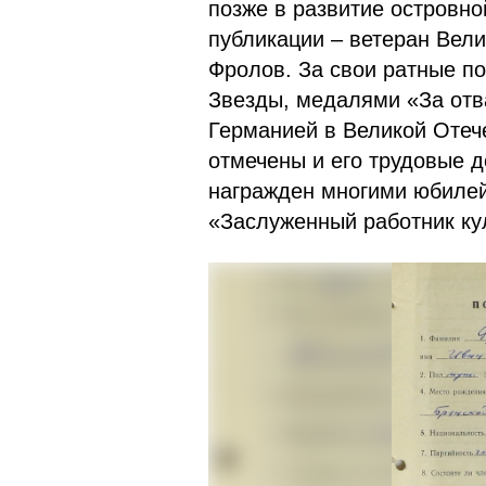
позже в развитие островно
публикации – ветеран Вел
Фролов. За свои ратные п
Звезды, медалями «За отва
Германией в Великой Отече
отмечены и его трудовые д
награжден многими юбиле
«Заслуженный работник к