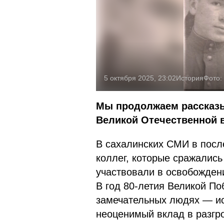
5 октября 2025, 23:02
История
Фото:
Мы продолжаем рассказы
Великой Отечественной 
В сахалинских СМИ в посл
коллег, которые сражалис
участвовали в освобожден
В год 80-летия Великой По
замечательных людях — ис
неоценимый вклад в разгр