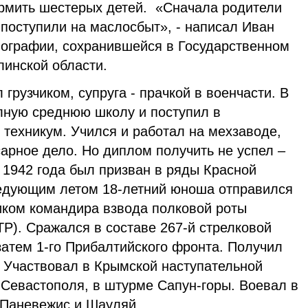
ормить шестерых детей. «Сначала родители
 поступили на маслосбыт», - написал Иван
иографии, сохранившейся в Государственном
линской области.
грузчиком, супруга - прачкой в военчасти. В
лную среднюю школу и поступил в
техникум. Учился и работал на мехзаводе,
сарное дело. Но диплом получить не успел –
 1942 года был призван в ряды Красной
ледующим летом 18-летний юноша отправился
ком командира взвода полковой роты
Р). Сражался в составе 267-й стрелковой
 затем 1-го Прибалтийского фронта. Получил
. Участвовал в Крымской наступательной
 Севастополя, в штурме Сапун-горы. Воевал в
 Паневежис и Шауляй.