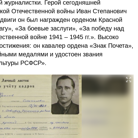
й журналистки. Герой сегодняшней
икой Отечественной войны Иван Степанович
одвиги он был награжден орденом Красной
гу», «За боевые заслуги», «За победу над
ственной войне 1941 – 1945 гг.». Высоко
остижения: он кавалер ордена «Знак Почета»,
йными медалями и удостоен звания
ультуры РСФСР».