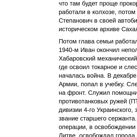
что там будет проще прок
работали в колхозе, потом
Степанович в своей автоб
историческом архиве Саха
Потом глава семьи работал 
1940-м Иван окончил непо
Хабаровский механический 
где освоил токарное и сле
началась война. В декабре
Армии, попал в учебку. С
на фронт. Служил помощни
противотанковых ружей (ПТ
дивизии 4-го Украинского,
звание старшего сержанта
операции, в освобождении
Литве, освобождал города