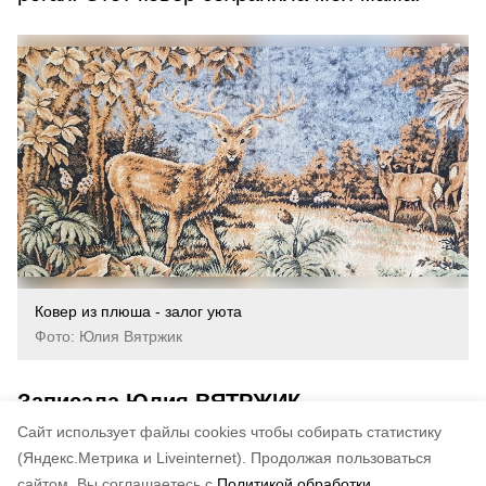
Ковер из плюша - залог уюта
Фото: Юлия Вятржик
Записала Юлия ВЯТРЖИК
Cайт использует файлы cookies чтобы собирать статистику
Авторы:
Юлия Вятржик
(Яндекс.Метрика и Liveinternet).
Продолжая пользоваться
сайтом, Вы соглашаетесь с
Политикой обработки