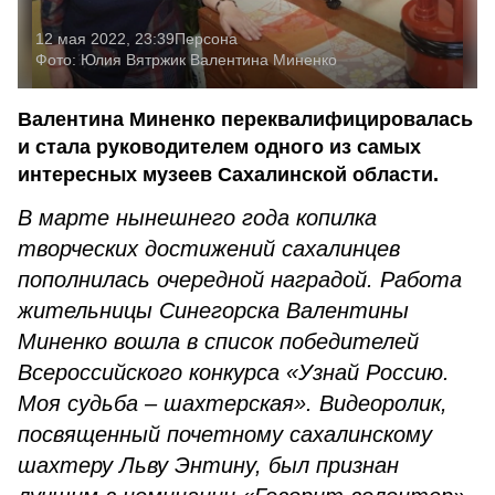
12 мая 2022, 23:39
Персона
Фото:
Юлия Вятржик
Валентина Миненко
Валентина Миненко переквалифицировалась
и стала руководителем одного из самых
интересных музеев Сахалинской области.
В марте нынешнего года копилка
творческих достижений сахалинцев
пополнилась очередной наградой. Работа
жительницы Синегорска Валентины
Миненко вошла в список победителей
Всероссийского конкурса «Узнай Россию.
Моя судьба – шахтерская». Видеоролик,
посвященный почетному сахалинскому
шахтеру Льву Энтину, был признан