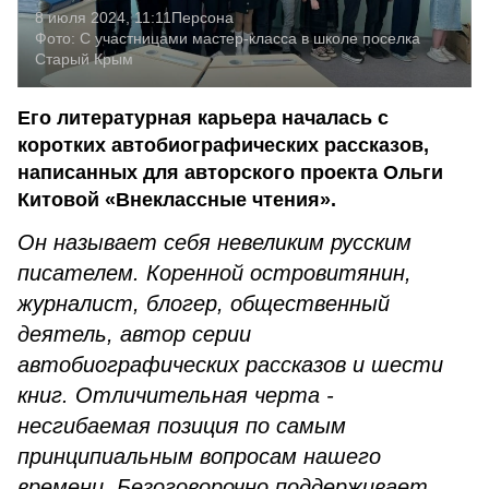
8 июля 2024, 11:11
Персона
Фото:
С участницами мастер-класса в школе поселка
Старый Крым
Его литературная карьера началась с
коротких автобиографических рассказов,
написанных для авторского проекта Ольги
Китовой «Внеклассные чтения».
Он называет себя невеликим русским
писателем. Коренной островитянин,
журналист, блогер, общественный
деятель, автор серии
автобиографических рассказов и шести
книг. Отличительная черта -
несгибаемая позиция по самым
принципиальным вопросам нашего
времени. Безоговорочно поддерживает