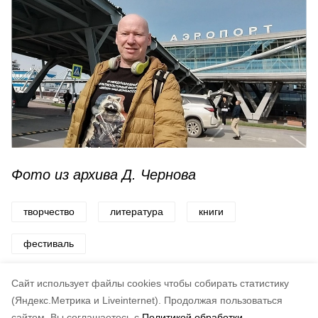
Фото из архива Д. Чернова
творчество
литература
книги
фестиваль
Сюжеты:
Статьи
Cайт использует файлы cookies чтобы собирать статистику
Авторы:
Семен Жук
(Яндекс.Метрика и Liveinternet).
Продолжая пользоваться
сайтом, Вы соглашаетесь с
Политикой обработки