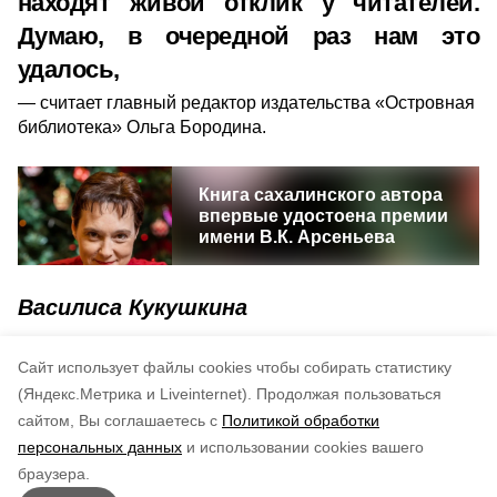
находят живой отклик у читателей.
Думаю, в очередной раз нам это
удалось,
считает главный редактор издательства «Островная
библиотека» Ольга Бородина.
Книга сахалинского автора
впервые удостоена премии
имени В.К. Арсеньева
Василиса Кукушкина
творчество
книги
проект
история
Cайт использует файлы cookies чтобы собирать статистику
(Яндекс.Метрика и Liveinternet).
Продолжая пользоваться
сайтом, Вы соглашаетесь с
Политикой обработки
Понравилась статья?
персональных данных
и использовании cookies вашего
по оценке
4
пользователей
браузера.
5
4
3
2
1