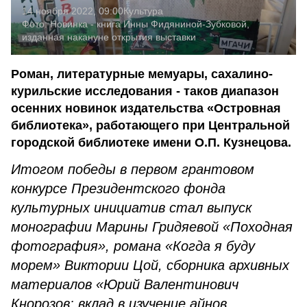
14 ноября 2022, 09:00
Культура
Фото:
Новинка - книга Инны Фидяниной-Зубковой,
изданная накануне открытия выставки
Роман, литературные мемуары, сахалино-
курильские исследования - таков диапазон
осенних новинок издательства «Островная
библиотека», работающего при Центральной
городской библиотеке имени О.П. Кузнецова.
Итогом победы в первом грантовом
конкурсе Президентского фонда
культурных инициатив стал выпуск
монографии Марины Гридяевой «Походная
фотография», романа «Когда я буду
морем» Виктории Цой, сборника архивных
материалов «Юрий Валентинович
Кнорозов: вклад в изучение айнов