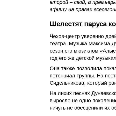
второй – свой, а премьеры
афишу на правах всесезон
Шелестят паруса к
Чехов-центр уверенно дре
театра. Музыка Максима Д
сезон его мюзиклом «Алые
год его же детской музыка
Она также позволила пока
потенциал труппы. На пос
Сидельникова, который ра
На лихих песнях Дунаевск
выросло не одно поколени
ничуть не обесценили их о