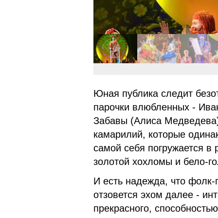
Юная публика следит безот
парочки влюбленных - Иван
Забавы (Алиса Медведева)
камарилий, которые одинак
самой себя погружается в р
золотой хохломы и бело-го
И есть надежда, что фолк-
отзовется эхом далее - ин
прекрасного, способностью