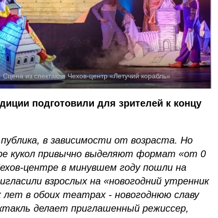
:
Сцена из спектакля Чехов-центр «Летучий корабль»
диции подготовили для зрителей к концу
 публика, в зависимости от возраста. Но
ре кукол привычно выделяют формат «от 0
 Чехов-центре в минувшем году пошли на
игласили взрослых на «новогодний утренник
х лет в обоих театрах - новогоднюю славу
ектакль делает приглашенный режиссер,