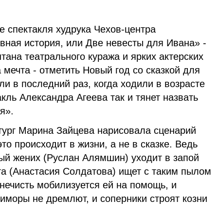
 спектакля худрука Чехов-центра
вная история, или Две невесты для Ивана» -
ана театрального куража и ярких актерских
 мечта - отметить Новый год со сказкой для
ли в последний раз, когда ходили в возрасте
кль Александра Агеева так и тянет назвать
я».
тург Марина Зайцева нарисовала сценарий
это происходит в жизни, а не в сказке. Ведь
ый жених (Руслан Алямшин) уходит в запой
ста (Анастасия Солдатова) ищет с таким пылом
 нечисть мобилизуется ей на помощь, и
иморы не дремлют, и соперники строят козни