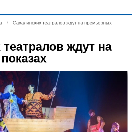
а
Cахалинских театралов ждут на премьерных
 театралов ждут на
показах