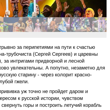
рывно за перипетиями на пути к счастью
а-трубочиста (Сергей Сергеев) и царевны
, за интригами придворной и лесной
ово увлекательны. А попутно, незаметно для
усскую старину - через колорит красно-
лубой гжели.
прививка уж точно не пройдет даром и
тересом к русской истории, чувством
 свернуть горы и построить летучий корабль