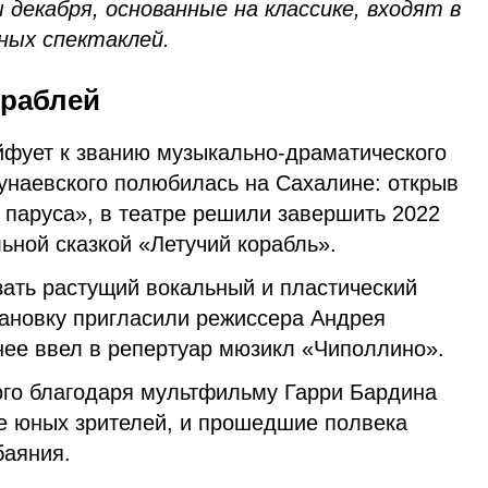
 декабря, основанные на классике, входят в
ных спектаклей.
ораблей
йфует к званию музыкально-драматического
унаевского полюбилась на Сахалине: открыв
 паруса», в театре решили завершить 2022
льной сказкой «Летучий корабль».
зать растущий вокальный и пластический
тановку пригласили режиссера Андрея
нее ввел в репертуар мюзикл «Чиполлино».
ого благодаря мультфильму Гарри Бардина
е юных зрителей, и прошедшие полвека
баяния.